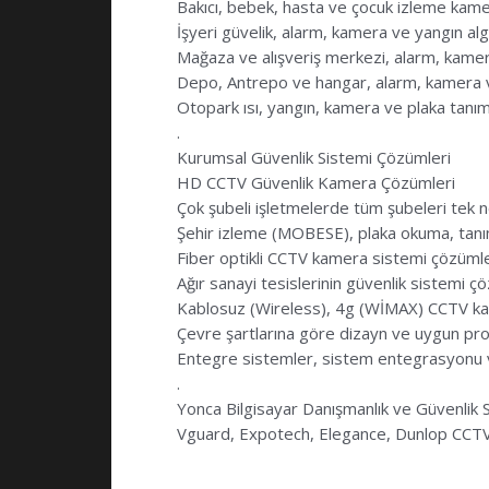
Bakıcı, bebek, hasta ve çocuk izleme kame
İşyeri güvelik, alarm, kamera ve yangın al
Mağaza ve alışveriş merkezi, alarm, kamer
Depo, Antrepo ve hangar, alarm, kamera v
Otopark ısı, yangın, kamera ve plaka tanı
.
Kurumsal Güvenlik Sistemi Çözümleri
HD CCTV Güvenlik Kamera Çözümleri
Çok şubeli işletmelerde tüm şubeleri tek n
Şehir izleme (MOBESE), plaka okuma, tan
Fiber optikli CCTV kamera sistemi çözümle
Ağır sanayi tesislerinin güvenlik sistemi ç
Kablosuz (Wireless), 4g (WİMAX) CCTV ka
Çevre şartlarına göre dizayn ve uygun pr
Entegre sistemler, sistem entegrasyonu 
.
Yonca Bilgisayar Danışmanlık ve Güvenlik S
Vguard, Expotech, Elegance, Dunlop CCTV 