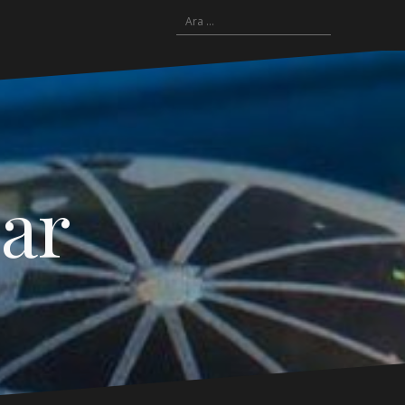
Arama:
yar